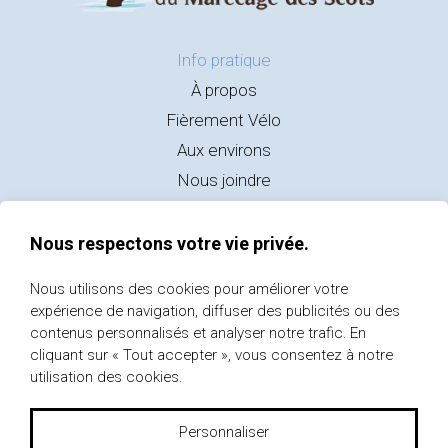
Info pratique
À propos
Fièrement Vélo
Aux environs
Nous joindre
11, rue du Parc
Nous respectons votre vie privée.
Scotstown, J0B 3B0
Nous utilisons des cookies pour améliorer votre
info_prms@hsfqc.ca
expérience de navigation, diffuser des publicités ou des
819 560-8500
contenus personnalisés et analyser notre trafic. En
cliquant sur « Tout accepter », vous consentez à notre
utilisation des cookies.
Personnaliser
©2022-2023 Tous droits réservés - Parc régional du Marécage-